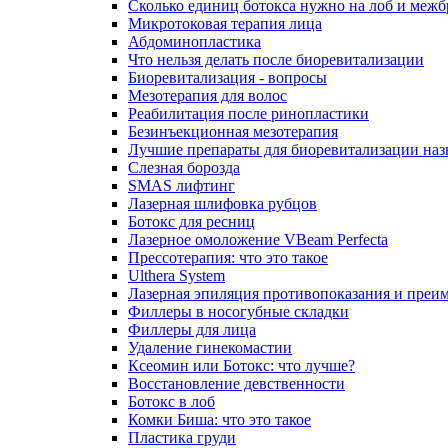
Сколько единиц ботокса нужно на лоб и межб
Микротоковая терапия лица
Абдоминопластика
Что нельзя делать после биоревитализации
Биоревитализация - вопросы
Мезотерапия для волос
Реабилитация после ринопластики
Безинъекционная мезотерапия
Лучшие препараты для биоревитализации наз
Слезная борозда
SMAS лифтинг
Лазерная шлифовка рубцов
Ботокс для ресниц
Лазерное омоложение VBeam Perfecta
Прессотерапия: что это такое
Ulthera System
Лазерная эпиляция противопоказания и преи
Филлеры в носогубные складки
Филлеры для лица
Удаление гинекомастии
Ксеомин или Ботокс: что лучше?
Восстановление девственности
Ботокс в лоб
Комки Биша: что это такое
Пластика груди