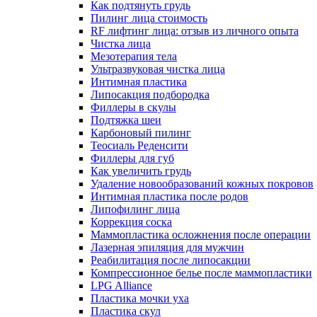
Как подтянуть грудь
Пилинг лица стоимость
RF лифтинг лица: отзыв из личного опыта
Чистка лица
Мезотерапия тела
Ультразвуковая чистка лица
Интимная пластика
Липосакция подбородка
Филлеры в скулы
Подтяжка шеи
Карбоновый пилинг
Теосиаль Реденсити
Филлеры для губ
Как увеличить грудь
Удаление новообразований кожных покровов
Интимная пластика после родов
Липофилинг лица
Коррекция соска
Маммопластика осложнения после операции
Лазерная эпиляция для мужчин
Реабилитация после липосакции
Компрессионное белье после маммопластики
LPG Alliance
Пластика мочки уха
Пластика скул