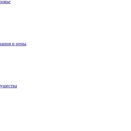
ровье
вания и цены
мущества