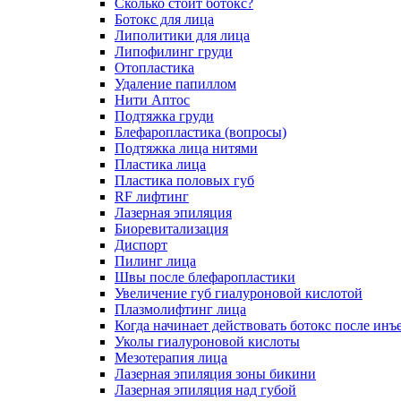
Сколько стоит ботокс?
Ботокс для лица
Липолитики для лица
Липофилинг груди
Отопластика
Удаление папиллом
Нити Аптос
Подтяжка груди
Блефаропластика (вопросы)
Подтяжка лица нитями
Пластика лица
Пластика половых губ
RF лифтинг
Лазерная эпиляция
Биоревитализация
Диспорт
Пилинг лица
Швы после блефаропластики
Увеличение губ гиалуроновой кислотой
Плазмолифтинг лица
Когда начинает действовать ботокс после инъ
Уколы гиалуроновой кислоты
Мезотерапия лица
Лазерная эпиляция зоны бикини
Лазерная эпиляция над губой