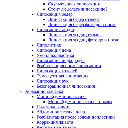
Скульптурная липосакция
Стоит ли делать липосакцию?
Липосакция бедер
Липосакция бедер отзывы
Липосакция бедер фото до и после
Липосакция ягодиц
Липосакция ягодиц отзывы
Липосакция ягодиц фото до и после
Липолитики
Липосакция цена
Умбиликопластика
Липосакция подбородка
Реабилитация после липосакции
Липосакция коленей
Тумесцентная липосакция
Липосакция рук
Безоперационная липосакция
Абдоминопластика
Мини-абдоминопластика
Миниабдоминопластика отзывы
Пластика живота
Абдоминопластика цена
Реабилитация после абдоминопластики
Коррекция живота
Растяжки на животе