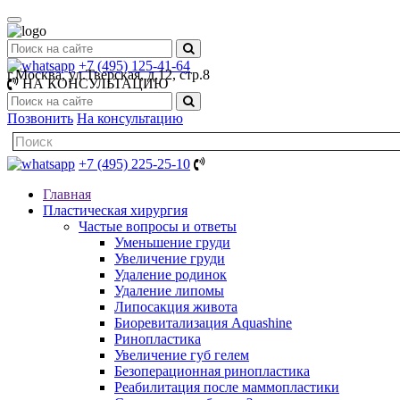
+7 (495) 125-41-64
г.Москва, ул.Тверская, д.12, стр.8
НА КОНСУЛЬТАЦИЮ
Позвонить
На консультацию
+7 (495) 225-25-10
Главная
Пластическая хирургия
Частые вопросы и ответы
Уменьшение груди
Увеличение груди
Удаление родинок
Удаление липомы
Липосакция живота
Биоревитализация Aquashine
Ринопластика
Увеличение губ гелем
Безоперационная ринопластика
Реабилитация после маммопластики