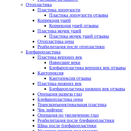
Отопластика
Пластика лопоухости
Пластика лопоухости отзывы
Коррекция ушей
Коррекция ушей отзывы
Пластика мочек ушей
Пластика мочек ушей отзывы
Отопластика цена
Реабилитация после отопластики
Блефаропластика
Пластика верхних век
Нависшие веки
Блефаропластика верхних век отзывы
Кантопексия
Кантопексия отзывы
Пластика нижних век
Блефаропластика нижних век отзывы
Операция разреза глаз
Блефаропластика цена
Трансконъюнктивальная пластика
Чек лифтинг
Операция по увеличению глаз
Реабилитация после блефаропластики
Швы после блефаропластики
Удаление мешков под глазами